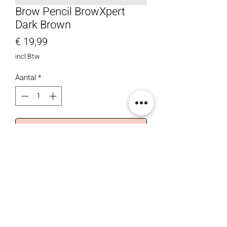
Brow Pencil BrowXpert
Dark Brown
Prijs
€ 19,99
incl.Btw
Aantal
*
In winkelwagen
Een zacht wenkbrauwpotlood om je
wenkbrauw kleur en textuur te geven en
ze mooi in te vullen! Je kan dit potlood
makkelijk vervagen om zo de perfecte
wenkbrauw te verkrijgen.
©2022 Skin Clinic Heusden