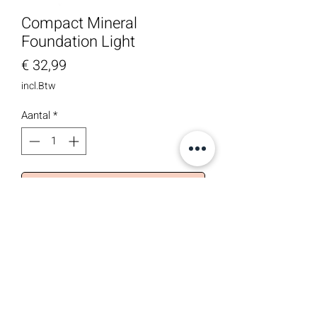
Compact Mineral
Foundation Light
Prijs
€ 32,99
incl.Btw
Aantal
*
In winkelwagen
Bijpoederen onderweg? Deze compacte
mineral foundation past in de handtas
van elke type vrouw. Met de onmisbare
Kabuki poeder je je neus bij, waar en
wanneer je wil. Hoe meer laagjes je
aanbrengt, hoe beter de dekking zal zijn.