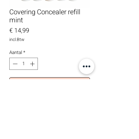
Covering Concealer refill
mint
Prijs
€ 14,99
incl.Btw
Aantal
*
In winkelwagen
Deze musthave werd net uitgebreid
met vier nieuwe kleuren: 0.0, 2.0, mint
en peach! De originele 1.0 blijft uiteraard
bestaan. Met de introductie van de
nieuwe kleuren, werd de concealer ook
aangepast naar een refillable