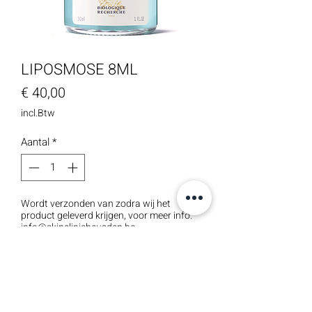
LIPOSMOSE 8ML
Prijs
€ 40,00
incl.Btw
Aantal
*
Wordt verzonden van zodra wij het
product geleverd krijgen, voor meer info:
info@skinclinicheusden.be
Pre-order
Specifiek geformuleerd voor verstopte
ogen, biedt Liposmose een langdurige