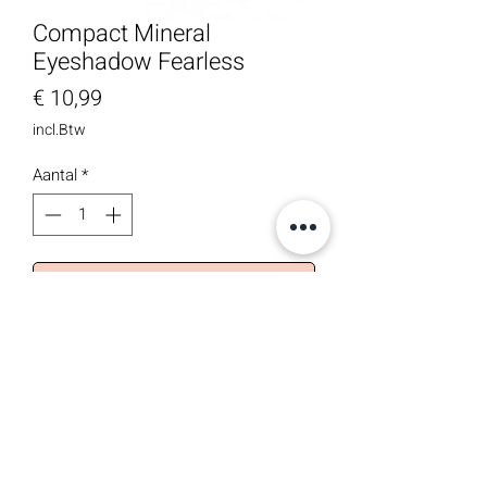
Compact Mineral
Eyeshadow Fearless
Prijs
€ 10,99
incl.Btw
Aantal
*
In winkelwagen
Mix and match je persoonlijk
oogschaduwpalet met deze compacte
oogschaduws. Wherever you go, take
them with you. Breng met een
Eyesmudge glinsterende oogschaduw
aan op je bewegend ooglid. In de