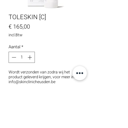
TOLESKIN [C]
Prijs
€ 165,00
incl.Btw
Aantal
*
Wordt verzonden van zodra wij het
product geleverd krijgen, voor meer info:
info@skinclinicheusden.be
Pre-order
Toleskin [C] is sterk verzachtend,
waardoor gevoeligheid, jeuk en
ongemak afnemen. Een intolerante huid