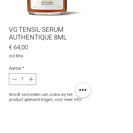
VG TENSIL SERUM
AUTHENTIQUE 8ML
Prijs
€ 64,00
incl.Btw
Aantal
*
Wordt verzonden van zodra wij het
product geleverd krijgen, voor meer info:
info@skinclinicheusden.be
Pre-order
VG Tensil-serum is een intensieve