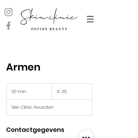
Armen
35
euro
30 min.
3
€ 35
0
m
Skin Clinic Heusden
i
n
.
Contactgegevens