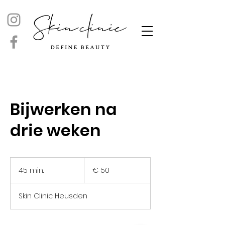
Bijwerken na
drie weken
50
euro
45 min.
4
€ 50
5
m
Skin Clinic Heusden
i
n
.