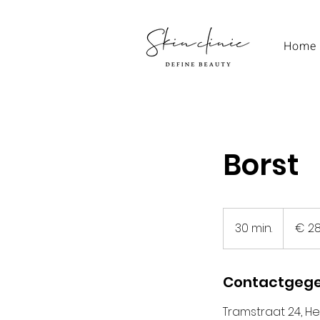
Home
Borst
28
euro
30 min.
3
€ 2
0
m
i
Contactgeg
n
Tramstraat 24, H
.