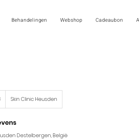
Behandelingen
Webshop
Cadeaubon
A
8
Skin Clinic Heusden
evens
eusden Destelbergen, België