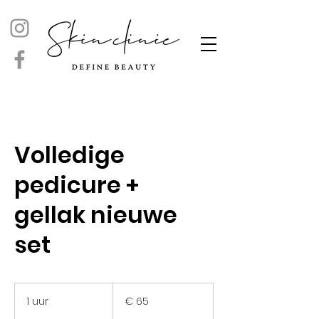
Volledige
pedicure +
gellak nieuwe
set
65
euro
1 uur
1
€ 65
u